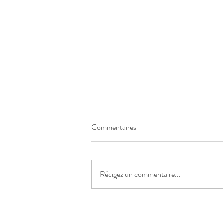
Vous êtes la PDG de votre vie —
Commentaires
il est temps de gérer en
conséquence
![Femme élégante et confiante après
40 ans, regard puissant et serein,
Rédigez un commentaire...
lumière dorée — portrait studio
empowerment féminin]
(https://limova-public-v2.s3.eu-