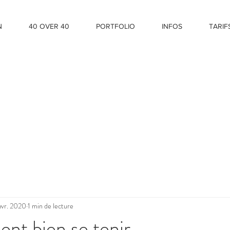
N
40 OVER 40
PORTFOLIO
INFOS
TARIF
avr. 2020
1 min de lecture
ent bien se tenir...