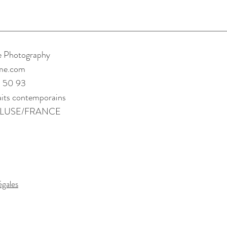
e Photography
me.com
 50 93
aits contemporains
LUSE/FRANCE
égales