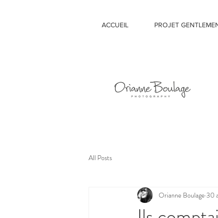
ACCUEIL
PROJET GENTLEME
All Posts
Orianne Boulage
30 
Ils comptai