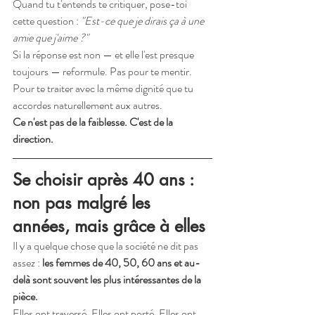
Quand tu t'entends te critiquer, pose-toi 
cette question : 
"Est-ce que je dirais ça à une 
amie que j'aime ?"
Si la réponse est non — et elle l'est presque 
toujours — reformule. Pas pour te mentir. 
Pour te traiter avec la même dignité que tu 
accordes naturellement aux autres.
Ce n'est pas de la faiblesse. C'est de la 
direction.
Se choisir après 40 ans : 
non pas malgré les 
années, mais grâce à elles
Il y a quelque chose que la société ne dit pas 
assez : 
les femmes de 40, 50, 60 ans et au-
delà sont souvent les plus intéressantes de la 
pièce.
Elles ont traversé. Elles ont porté. Elles ont 