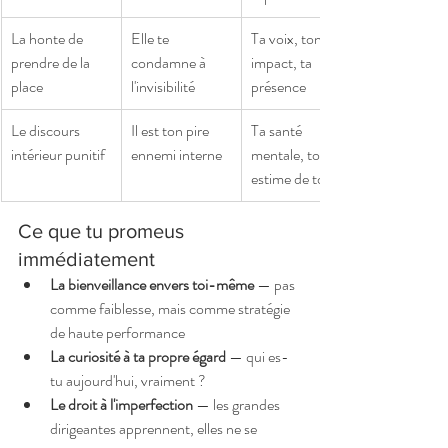
La honte de 
Elle te 
Ta voix, ton 
prendre de la 
condamne à 
impact, ta 
place
l'invisibilité
présence
Le discours 
Il est ton pire 
Ta santé 
intérieur punitif
ennemi interne
mentale, ton 
estime de toi
Ce que tu promeus 
immédiatement
La bienveillance envers toi-même
 — pas 
comme faiblesse, mais comme stratégie 
de haute performance
La curiosité à ta propre égard
 — qui es-
tu aujourd'hui, vraiment ?
Le droit à l'imperfection
 — les grandes 
dirigeantes apprennent, elles ne se 