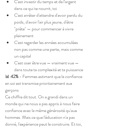
C'est investir du temps et de l'argent 
dans ce qui te nourrit, toi
C'est arrêter d'attendre d'avoir perdu du 
poids, d'avoir l'air plus jeune, d'être 
"prête" — pour commencer à vivre 
pleinement
C'est regarder les années accumulées 
non pas comme une perte, mais comme 
un capital
C'est oser être vue — vraiment vue — 
dans toute ta complexité et ta puissance
📊 
42%
 - Femmes estimant que la confiance 
en soi est transmise prioritairement aux 
garçons
Ce chiffre dit tout. On a grandi dans un 
monde qui ne nous a pas appris à nous faire 
confiance avec la même générosité qu'aux 
hommes. Mais ce que l'éducation n'a pas 
donné, l'expérience peut le construire. Et toi, 