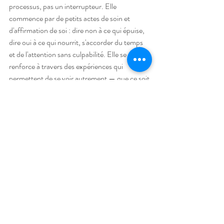
processus, pas un interrupteur. Elle 
commence par de petits actes de soin et 
d'affirmation de soi : dire non à ce qui épuise, 
dire oui à ce qui nourrit, s'accorder du temps 
et de l'attention sans culpabilité. Elle se 
renforce à travers des expériences qui 
permettent de se voir autrement — que ce soit 
une thérapie, un cercle de femmes 
bienveillant, une activité créative, ou encore 
une séance photo qui révèle une image de soi 
inattendue et puissante.
L'auto-sabotage est-il 
inévitable ou peut-on vraiment 
s'en libérer ?
L'auto-sabotage n'est pas une fatalité. C'est 
un mécanisme de protection devenu obsolète. 
Avec de la conscience, de la pratique et 
souvent un accompagnement extérieur 