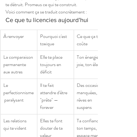
te détruit. Promeus ce qui te construit.
Voici comment ça se traduit concrètement :
Ce que tu licencies aujourd'hui
À renvoyer
Pourquoi c'est 
Ce que ça te 
toxique
coûte
La comparaison 
Elle te place 
Ton énergie, ta 
permanente 
toujours en 
joie, ton élan
aux autres
déficit
Le 
Il te fait 
Des occasions 
perfectionnisme
attendre d'être 
manquées, des 
 paralysant
"prête" — 
rêves en 
forever
suspens
Les relations 
Elles te font 
Ta confiance, 
qui te vident
douter de ta 
ton temps, ton 
valeur
espace mental