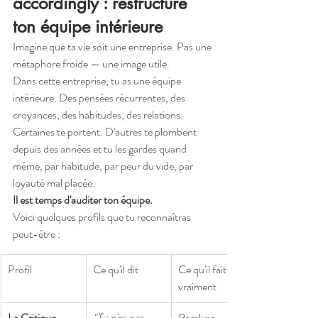
accordingly : restructure 
ton équipe intérieure
Imagine que ta vie soit une entreprise. Pas une 
métaphore froide — une image utile.
Dans cette entreprise, tu as une équipe 
intérieure. Des pensées récurrentes, des 
croyances, des habitudes, des relations. 
Certaines te portent. D'autres te plombent 
depuis des années et tu les gardes quand 
même, par habitude, par peur du vide, par 
loyauté mal placée.
Il est temps d'auditer ton équipe.
Voici quelques profils que tu reconnaîtras 
peut-être :
Profil
Ce qu'il dit
Ce qu'il fait 
vraiment
La Critique 
"Tu n'es pas 
Paralyse, 