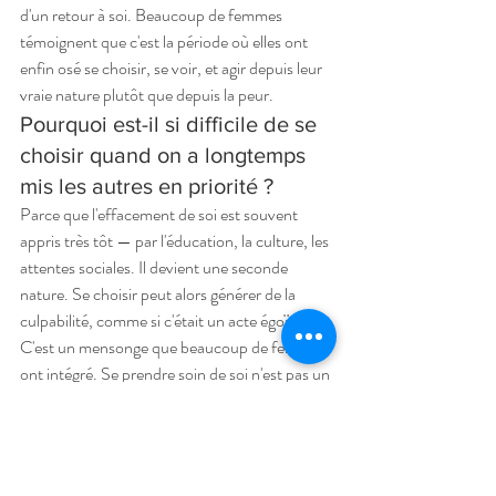
d'un retour à soi. Beaucoup de femmes 
témoignent que c'est la période où elles ont 
enfin osé se choisir, se voir, et agir depuis leur 
vraie nature plutôt que depuis la peur.
Pourquoi est-il si difficile de se 
choisir quand on a longtemps 
mis les autres en priorité ?
Parce que l'effacement de soi est souvent 
appris très tôt — par l'éducation, la culture, les 
attentes sociales. Il devient une seconde 
nature. Se choisir peut alors générer de la 
culpabilité, comme si c'était un acte égoïste. 
C'est un mensonge que beaucoup de femmes 
ont intégré. Se prendre soin de soi n'est pas un 
luxe — c'est une nécessité. Et c'est aussi ce qui 
te permet d'être pleinement présente pour 
ceux que tu aimes.
En quoi une séance photo peut-