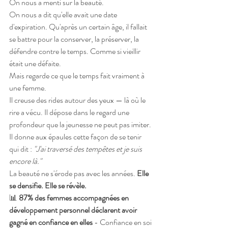
On nous a menti sur la beauté.
On nous a dit qu'elle avait une date 
d'expiration. Qu'après un certain âge, il fallait 
se battre pour la conserver, la préserver, la 
défendre contre le temps. Comme si vieillir 
était une défaite.
Mais regarde ce que le temps fait vraiment à 
une femme.
Il creuse des rides autour des yeux — là où le 
rire a vécu. Il dépose dans le regard une 
profondeur que la jeunesse ne peut pas imiter. 
Il donne aux épaules cette façon de se tenir 
qui dit : 
"J'ai traversé des tempêtes et je suis 
encore là."
La beauté ne s'érode pas avec les années. 
Elle 
se densifie. Elle se révèle.
📊 
87% des femmes accompagnées en 
développement personnel déclarent avoir 
gagné en confiance en elles
 - Confiance en soi 