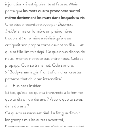
injonction-là est épuisante et fausse. Mais 
parce que 
les mots que tu prononces sur toi-
même deviennent les murs dans lesquels tu vis.
Une étude récente relayée par 
Business 
Insider
 a mis en lumière un phénomène 
troublant : une mère a réalisé qu'elle se 
critiquait son propre corps devant sa fille — et 
que sa fille l'imitait déjà. Ce que nous disons de 
nous-mêmes ne reste pas entre nous. Cela se 
propage. Cela se transmet. Cela s'ancre.
> "Body-shaming in front of children creates 
patterns that children internalize"
> — Business Insider
Et toi, qu'est-ce que tu transmets à la femme 
que tu étais il y a dix ans ? À celle que tu seras 
dans dix ans ?
Ce que tu ressens est réel. La fatigue d'avoir 
longtemps mis les autres avant toi, 
l'impression que ton corps n'est plus tout à fait 