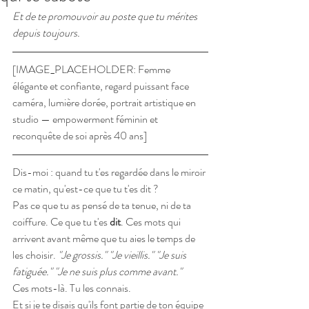
Et de te promouvoir au poste que tu mérites 
depuis toujours.
[IMAGE_PLACEHOLDER: Femme 
élégante et confiante, regard puissant face 
caméra, lumière dorée, portrait artistique en 
studio — empowerment féminin et 
reconquête de soi après 40 ans]
Dis-moi : quand tu t'es regardée dans le miroir 
ce matin, qu'est-ce que tu t'es dit ?
Pas ce que tu as pensé de ta tenue, ni de ta 
coiffure. Ce que tu t'es 
dit
. Ces mots qui 
arrivent avant même que tu aies le temps de 
les choisir. 
"Je grossis." "Je vieillis." "Je suis 
fatiguée." "Je ne suis plus comme avant."
Ces mots-là. Tu les connais.
Et si je te disais qu'ils font partie de ton équipe 