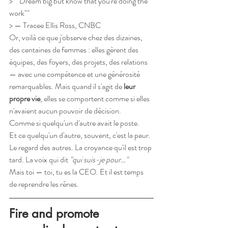
> ""Dream big but know that you're doing the 
work""
> — Tracee Ellis Ross, CNBC
Or, voilà ce que j'observe chez des dizaines, 
des centaines de femmes : elles gèrent des 
équipes, des foyers, des projets, des relations 
— avec une compétence et une générosité 
remarquables. Mais quand il s'agit de 
leur 
propre vie
, elles se comportent comme si elles 
n'avaient aucun pouvoir de décision.
Comme si quelqu'un d'autre avait le poste.
Et ce quelqu'un d'autre, souvent, c'est la peur. 
Le regard des autres. La croyance qu'il est trop 
tard. La voix qui dit 
"qui suis-je pour…"
Mais toi — toi, tu es la CEO. Et il est temps 
de reprendre les rênes.
Fire and promote 