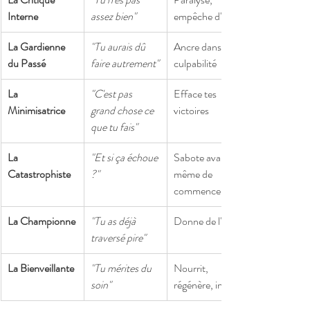
Interne
assez bien"
empêche d'agir
La Gardienne 
"Tu aurais dû 
Ancre dans la 
du Passé
faire autrement"
culpabilité
La 
"C'est pas 
Efface tes 
Minimisatrice
grand chose ce 
victoires
que tu fais"
La 
"Et si ça échoue 
Sabote avant 
Catastrophiste
?"
même de 
commencer
La Championne
"Tu as déjà 
Donne de l'élan
traversé pire"
La Bienveillante
"Tu mérites du 
Nourrit, 
soin"
régénère, inspire