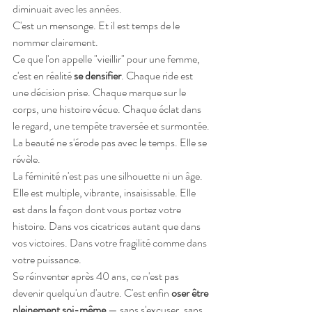
diminuait avec les années.
C'est un mensonge. Et il est temps de le 
nommer clairement.
Ce que l'on appelle "vieillir" pour une femme, 
c'est en réalité 
se densifier
. Chaque ride est 
une décision prise. Chaque marque sur le 
corps, une histoire vécue. Chaque éclat dans 
le regard, une tempête traversée et surmontée.
La beauté ne s'érode pas avec le temps. Elle se 
révèle.
La féminité n'est pas une silhouette ni un âge. 
Elle est multiple, vibrante, insaisissable. Elle 
est dans la façon dont vous portez votre 
histoire. Dans vos cicatrices autant que dans 
vos victoires. Dans votre fragilité comme dans 
votre puissance.
Se réinventer après 40 ans, ce n'est pas 
devenir quelqu'un d'autre. C'est enfin 
oser être 
pleinement soi-même
 — sans s'excuser, sans 