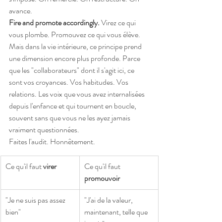
avance.
Fire and promote accordingly.
 Virez ce qui 
vous plombe. Promouvez ce qui vous élève.
Mais dans la vie intérieure, ce principe prend 
une dimension encore plus profonde. Parce 
que les "collaborateurs" dont il s'agit ici, ce 
sont vos croyances. Vos habitudes. Vos 
relations. Les voix que vous avez internalisées 
depuis l'enfance et qui tournent en boucle, 
souvent sans que vous ne les ayez jamais 
vraiment questionnées.
Faites l'audit. Honnêtement.
Ce qu'il faut 
virer
Ce qu'il faut 
promouvoir
"Je ne suis pas assez 
"J'ai de la valeur, 
bien"
maintenant, telle que 