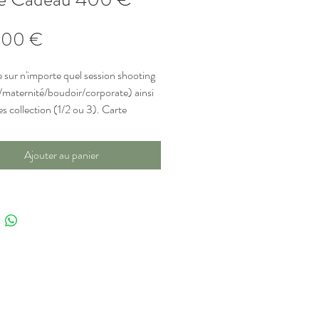
Prix
,00 €
e sur n'importe quel session shooting 
t/maternité/boudoir/corporate) ainsi 
es collection (1/2 ou 3). Carte 
lable 1 an à partir de la date d'achat.
Ajouter au panier