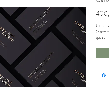
400
Utilisabl
(portrai
que sur l
cadeau va