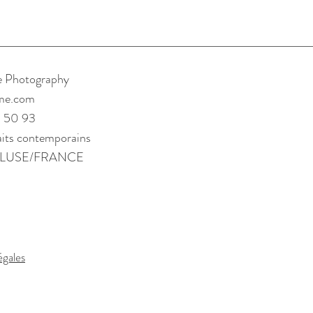
e Photography
me.com
 50 93
aits contemporains
LUSE/FRANCE
égales