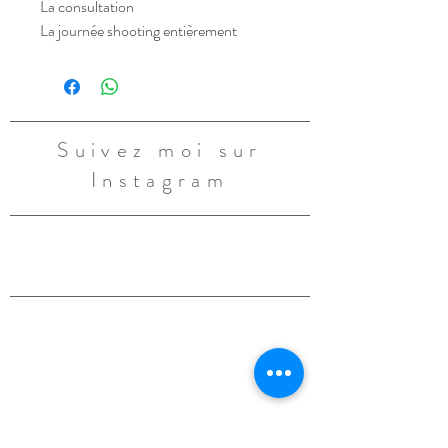
La consultation
La journée shooting entièrement 
guidée au studio (3-4 heure)
Coiffure & Maquillage par une make-
up artiste
4/5 looks différents avec ajustement 
Suivez moi sur
maquillage et coiffure si besoin
25 images papier retouchées, tirage 
Instagram
d'art en 17x25 montées sur 
d'élégant passe-partout en 28x35 et 
livrées dans le coffret de votre choix .
Les images numériques 
correspondantes à votre choix papier 
(en Haute Définition et résolution 
web)
Un agrandissement en 40X60 prêt à 
mettre au mur en Acrylic Pro par 
Graphistudio
 .